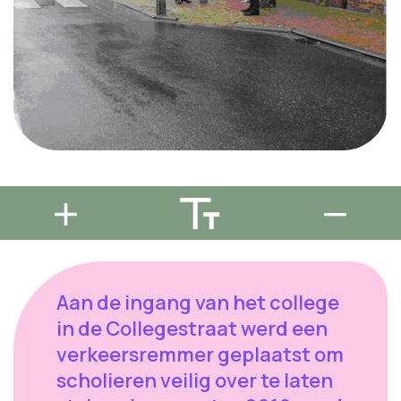
Aan de ingang van het college
in de Collegestraat werd een
verkeersremmer geplaatst om
scholieren veilig over te laten