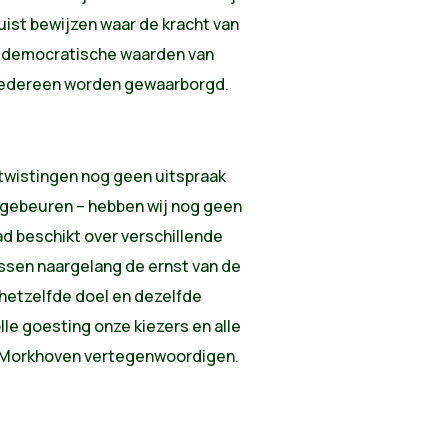
juist bewijzen waar de kracht van
de democratische waarden van
or iedereen worden gewaarborgd.
twistingen nog geen uitspraak
19 gebeuren – hebben wij nog geen
d beschikt over verschillende
assen naargelang de ernst van de
j hetzelfde doel en dezelfde
le goesting onze kiezers en alle
n Morkhoven vertegenwoordigen.