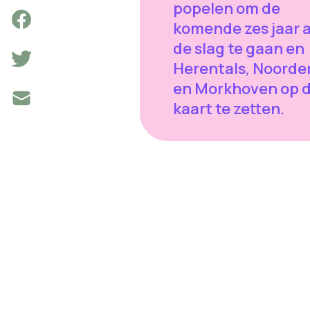
popelen om de
komende zes jaar 
de slag te gaan en
Herentals, Noorde
en Morkhoven op 
kaart te zetten.