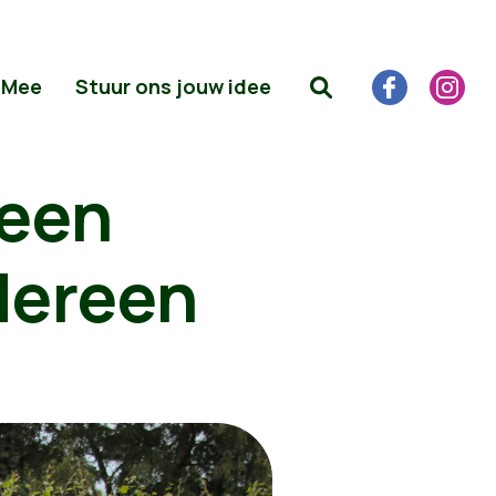
 Mee
Stuur ons jouw idee
 een
dereen