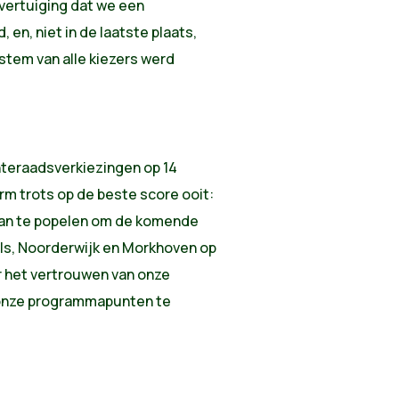
overtuiging dat we een
 en, niet in de laatste plaats,
tem van alle kiezers werd
nteraadsverkiezingen op 14
rm trots op de beste score ooit:
taan te popelen om de komende
als, Noorderwijk en Morkhoven op
r het vertrouwen van onze
m onze programmapunten te