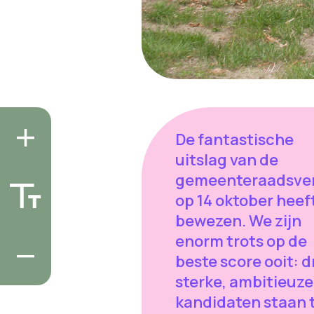
De fantastische
uitslag van de
gemeenteraadsver
op 14 oktober heeft
bewezen. We zijn
enorm trots op de
beste score ooit: d
sterke, ambitieuze
kandidaten staan 