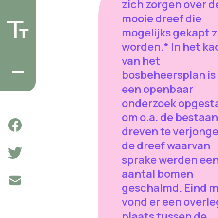
zich zorgen over d
mooie dreef die
mogelijks gekapt z
worden.* In het ka
van het
bosbeheersplan is 
een openbaar
onderzoek opgest
om o.a. de bestaa
dreven te verjonge
de dreef waarvan
sprake werden ee
aantal bomen
geschalmd. Eind m
vond er een overle
plaats tussen de