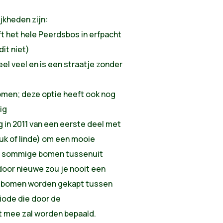
jkheden zijn:
ft het hele Peerdsbos in erfpacht
dit niet)
eel veel en is een straatje zonder
omen; deze optie heeft ook nog
ig
g in 2011 van een eerste deel met
uk of linde) om een mooie
 er sommige bomen tussenuit
oor nieuwe zou je nooit een
e bomen worden gekapt tussen
riode die door de
 mee zal worden bepaald.