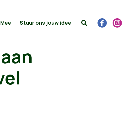
 Mee
Stuur ons jouw idee
 aan
vel