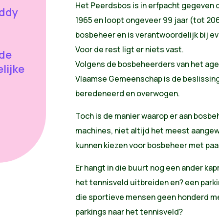
Het Peerdsbos is in erfpacht gegeven
ddy
1965 en loopt ongeveer 99 jaar (tot 20
bosbeheer en is verantwoordelijk bij eve
Voor de rest ligt er niets vast.
 de
Volgens de bosbeheerders van het age
lijke
Vlaamse Gemeenschap is de beslissing
beredeneerd en overwogen.
Toch is de manier waarop er aan bosbe
machines, niet altijd het meest aangew
kunnen kiezen voor bosbeheer met paa
Er hangt in die buurt nog een ander ka
het tennisveld uitbreiden en? een parkin
die sportieve mensen geen honderd me
parkings naar het tennisveld?