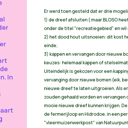
e
Er werd toen gesteld dat er drie mogeli
al
1) de dreef afsluiten ( maar BLOSO hee
der
onder de titel "recreatiegebied" en wil 
2) het dood hout uitsnoeien: dit kost h
er
einde;
3) kappen en vervangen door nieuwe b
art
keuzes: helemaal kappen of stelselmat
nde
Uiteindelijk is gekozen voor een kappin
n. In
vervanging door nieuwe bomen (eik, be
nieuwe dreef te laten uitgroeien. Als
n
zouden gehaald worden en vervangen d
mooie nieuwe dreef kunnen krijgen. D
aart
de fermerijloop en Hidrodoe, in een pe
g
"vleermuizenwerkpost" van Natuurpunt