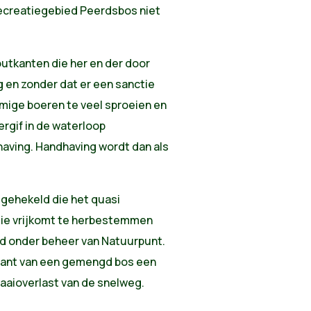
t recreatiegebied Peerdsbos niet
outkanten die her en der door
 en zonder dat er een sanctie
mmige boeren te veel sproeien en
ergif in de waterloop
aving. Handhaving wordt dan als
gehekeld die het quasi
ie vrijkomt te herbestemmen
nd onder beheer van Natuurpunt.
plant van een gemengd bos een
aaioverlast van de snelweg.