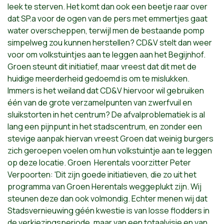
leek te sterven. Het komt dan ook een beetje raar over
dat SP.a voor de ogen van de pers met emmertjes gaat
water overscheppen, terwijl men de bestaande pomp
simpelweg zou kunnen herstellen? CD&V stelt dan weer
voor om volkstuintjes aan te leggen aan het Begijnhof.
Groen steunt dit initiatief, maar vreest dat dit met de
huidige meerderheid gedoemd is om te mislukken.
Immers is het weiland dat CD&V hiervoor wil gebruiken
één van de grote verzamelpunten van zwerfvuil en
sluikstorten in het centrum? De afvalproblematiek is al
lang een pijnpunt in het stadscentrum, en zonder een
stevige aanpak hiervan vreest Groen dat weinig burgers
zich geroepen voelen om hun volkstuintje aan te leggen
op deze locatie. Groen Herentals voorzitter Peter
Verpoorten: 'Dit zijn goede initiatieven, die zo uit het
programma van Groen Herentals weggeplukt zijn. Wij
steunen deze dan ook volmondig. Echter menen wij dat
Stadsvernieuwing géén kwestie is van losse flodders in
de verkiezingsperiode, maar van een totaalvisie en van