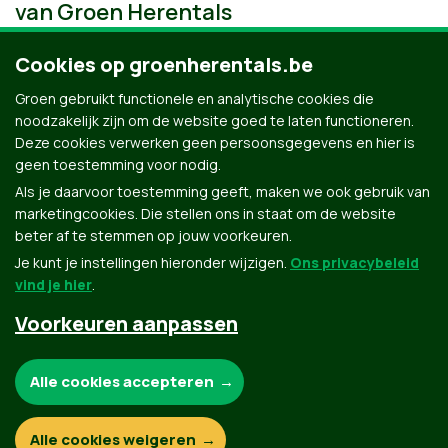
van Groen Herentals
Cookies op groenherentals.be
Groen gebruikt functionele en analytische cookies die
noodzakelijk zijn om de website goed te laten functioneren.
Deze cookies verwerken geen persoonsgegevens en hier is
geen toestemming voor nodig.
Als je daarvoor toestemming geeft, maken we ook gebruik van
marketingcookies. Die stellen ons in staat om de website
beter af te stemmen op jouw voorkeuren.
Je kunt je instellingen hieronder wijzigen.
Ons privacybeleid
vind je hier
.
Voorkeuren aanpassen
Groen.be
Noodzakelijke cookies:
Alle cookies accepteren
Contact
Privacybeleid
Functionele en analytische cookies:
Alle cookies weigeren