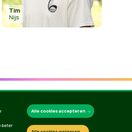
Tim
Nijs
Groen.be
Alle cookies accepteren
e
e beter
Alle cookies weigeren