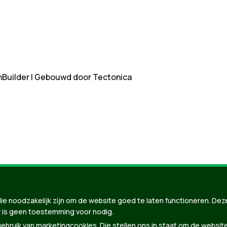
nBuilder
| Gebouwd door
Tectonica
ie noodzakelijk zijn om de website goed te laten functioneren. Dez
 is geen toestemming voor nodig.
bruik van marketingcookies. Die stellen ons in staat om de websit