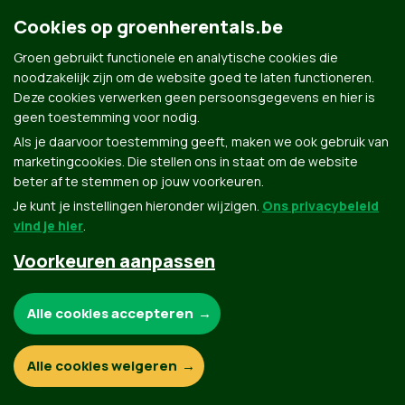
Cookies op groenherentals.be
Groen gebruikt functionele en analytische cookies die
noodzakelijk zijn om de website goed te laten functioneren.
Deze cookies verwerken geen persoonsgegevens en hier is
Groen.be
geen toestemming voor nodig.
Als je daarvoor toestemming geeft, maken we ook gebruik van
marketingcookies. Die stellen ons in staat om de website
Contact
Privacybeleid
beter af te stemmen op jouw voorkeuren.
Je kunt je instellingen hieronder wijzigen.
Ons privacybeleid
© Copyright Groen 2026 | Gemaakt met
NationBuilder
| Gebouwd door
Tectonica
vind je hier
.
Voorkeuren aanpassen
Noodzakelijke cookies:
Alle cookies accepteren
Functionele en analytische cookies:
Alle cookies weigeren